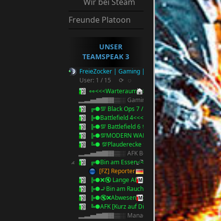
Wir bei Steam
Freunde Platoon
UNSER
TEAMSPEAK 3
FreieZocker | Gaming | Reserve Ts3
User: 1 / 15
⟳
◌
👀<<<Warteraum<<<👀
▂▃▅▇█▓▒░ Gaming ░▒▓█▇▅▃▂
╔●💯 Black Ops 7 / 2025 💯<<<
╠●Battlefield 4<<<
╠●💯 Battlefield 6 💯 <<<
╠●💯MODERN WARFARE 4 💯<<<
╚● 💯Plauderecke 💯<<<
▂▃▅▇█▓▒░ AFK Bereich ░▒▓█▇▅▃▂
╔●Bin am Essen<<<
[FZ] Reporter
╠●❌🔇 Lange AFK<<<🔇❌
╠●🚬Bin am Rauchen 5 Minuten🚬<<<
╠●🔇❌Abwesend bitte Anschreiben !!<<<🔇❌
╚●AFK [Kurz auf Discord][Anstupsen]
▂▃▅▇█▓▒░ Management ░▒▓█▇▅▃▂