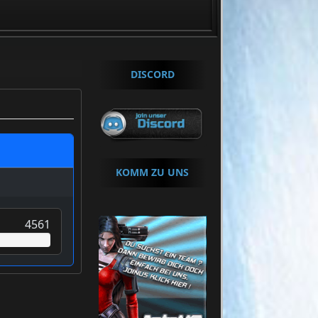
+++ Um Beizutretten klicke »
HIER
«
DISCORD
KOMM ZU UNS
4561