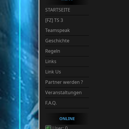
STARTSEITE
[FZ] TS 3
Teamspeak
Geschichte
Regeln
Links
Link Us
Partner werden ?
Veranstaltungen
F.A.Q.
ONLINE
User: 0