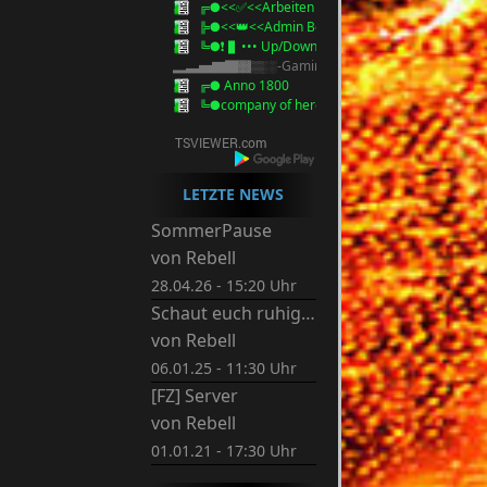
╔●<<✅<<Arbeiten Homepage / Server>>>✅
╠●<<👑<<Admin Besprechung>>>👑
╚●❗ ▌••• Up/Download Bereich •••▌❗
▂▃▅▇█▓▒░-Gaming-░▒▓█▇▅▃▂
╔● Anno 1800
╚●company of heroes
LETZTE NEWS
SommerPause
von
Rebell
28.04.26 - 15:20 Uhr
Schaut euch ruhig um.
von
Rebell
06.01.25 - 11:30 Uhr
[FZ] Server
von
Rebell
01.01.21 - 17:30 Uhr