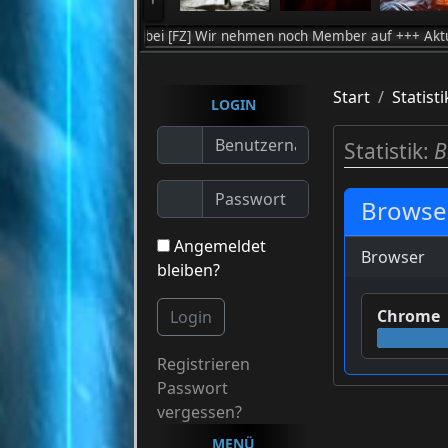
Willkommen bei [FZ] Wir nehmen noch Member auf +++ Aktuell zocken 
Start
Statisti
LOGIN
Statistik:
B
Browser
Angemeldet
Browser
bleiben?
Chrome
Login
Registrieren
Passwort
vergessen?
MENÜ