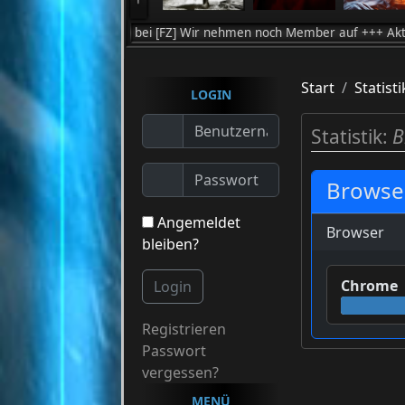
 Willkommen bei [FZ] Wir nehmen noch Member auf +++ Aktuell zocken 
Start
Statisti
LOGIN
Statistik:
B
Browser
Angemeldet
Browser
bleiben?
Chrome
Login
Registrieren
Passwort
vergessen?
MENÜ