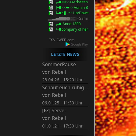
╔●<<✅<<Arbeiten Homepage / Server>>>✅
╠●<<👑<<Admin Besprechung>>>👑
╚●❗ ▌••• Up/Download Bereich •••▌❗
▂▃▅▇█▓▒░-Gaming-░▒▓█▇▅▃▂
╔● Anno 1800
╚●company of heroes
LETZTE NEWS
SommerPause
von
Rebell
28.04.26 - 15:20 Uhr
Schaut euch ruhig um.
von
Rebell
06.01.25 - 11:30 Uhr
[FZ] Server
von
Rebell
01.01.21 - 17:30 Uhr