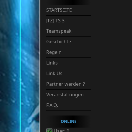
STARTSEITE
[FZ] TS 3
Teamspeak
Geschichte
Regeln
Links
Link Us
Partner werden ?
Veranstaltungen
F.A.Q.
ONLINE
User: 0