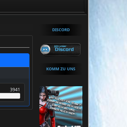
.+++ Um Beizutretten klicke »
HIER
«
DISCORD
KOMM ZU UNS
3941