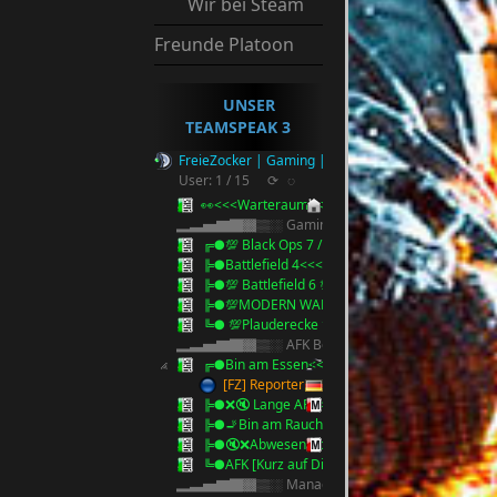
Wir bei Steam
Freunde Platoon
UNSER
TEAMSPEAK 3
FreieZocker | Gaming | Reserve Ts3
User: 1 / 15
⟳
◌
👀<<<Warteraum<<<👀
▂▃▅▇█▓▒░ Gaming ░▒▓█▇▅▃▂
╔●💯 Black Ops 7 / 2025 💯<<<
╠●Battlefield 4<<<
╠●💯 Battlefield 6 💯 <<<
╠●💯MODERN WARFARE 4 💯<<<
╚● 💯Plauderecke 💯<<<
▂▃▅▇█▓▒░ AFK Bereich ░▒▓█▇▅▃▂
╔●Bin am Essen<<<
[FZ] Reporter
╠●❌🔇 Lange AFK<<<🔇❌
╠●🚬Bin am Rauchen 5 Minuten🚬<<<
╠●🔇❌Abwesend bitte Anschreiben !!<<<🔇❌
╚●AFK [Kurz auf Discord][Anstupsen]
▂▃▅▇█▓▒░ Management ░▒▓█▇▅▃▂