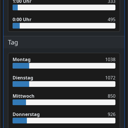
1:00 Uhr
333
0:00 Uhr
495
Tag
Montag
1038
Dienstag
1072
Mittwoch
850
Donnerstag
926