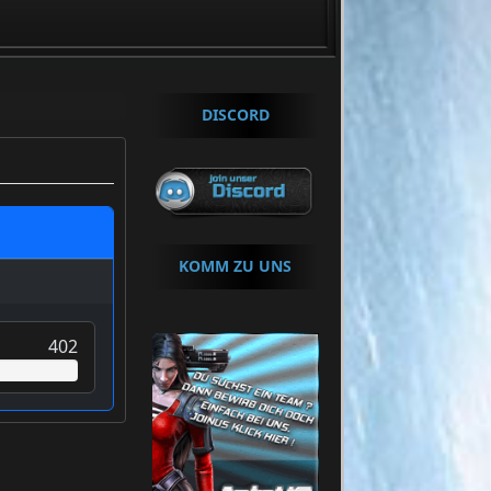
+++ Um Beizutretten klicke »
HIER
«
DISCORD
KOMM ZU UNS
402