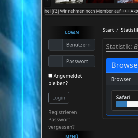
Willkommen bei [FZ] Wir nehmen noch Member auf +++ Aktuell zocken w
Start
Statisti
LOGIN
Statistik:
B
Browser
Angemeldet
Browser
bleiben?
Safari
Login
Registrieren
Passwort
vergessen?
MENÜ