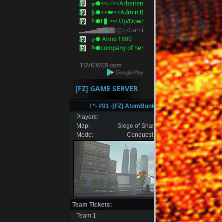
╔●<<✅<<Arbeiten Homepage / Server>>>✅
╠●<<👑<<Admin Besprechung>>>👑
╚●❗ ▌••• Up/Download Bereich •••▌❗
▂▃▅▇█▓▒░-Gaming-░▒▓█▇▅▃▂
╔● Anno 1800
╚●company of heroes
[FZ] GAME SERVER