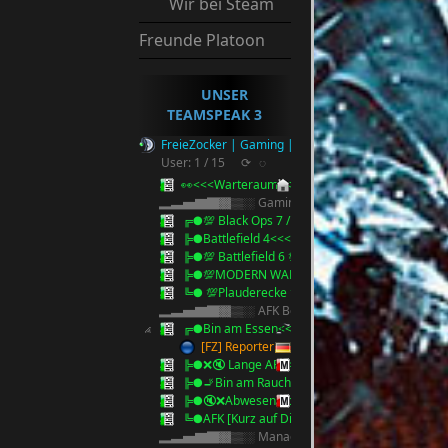
Wir bei Steam
Freunde Platoon
UNSER
TEAMSPEAK 3
FreieZocker | Gaming | Reserve Ts3
User: 1 / 15
⟳
◌
👀<<<Warteraum<<<👀
▂▃▅▇█▓▒░ Gaming ░▒▓█▇▅▃▂
╔●💯 Black Ops 7 / 2025 💯<<<
╠●Battlefield 4<<<
╠●💯 Battlefield 6 💯 <<<
╠●💯MODERN WARFARE 4 💯<<<
╚● 💯Plauderecke 💯<<<
▂▃▅▇█▓▒░ AFK Bereich ░▒▓█▇▅▃▂
╔●Bin am Essen<<<
[FZ] Reporter
╠●❌🔇 Lange AFK<<<🔇❌
╠●🚬Bin am Rauchen 5 Minuten🚬<<<
╠●🔇❌Abwesend bitte Anschreiben !!<<<🔇❌
╚●AFK [Kurz auf Discord][Anstupsen]
▂▃▅▇█▓▒░ Management ░▒▓█▇▅▃▂