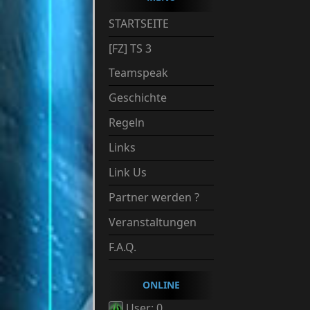
STARTSEITE
[FZ] TS 3
Teamspeak
Geschichte
Regeln
Links
Link Us
Partner werden ?
Veranstaltungen
F.A.Q.
ONLINE
User: 0