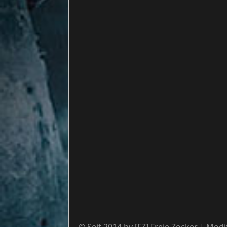
© Seit 2014 by [FZ] Freie Zocker | Mod