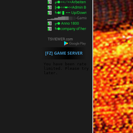
╔●<<✅<<Arbeiten Homepage / Server>>>✅
╠●<<👑<<Admin Besprechung>>>👑
╚●❗ ▌••• Up/Download Bereich •••▌❗
▂▃▅▇█▓▒░-Gaming-░▒▓█▇▅▃▂
╔● Anno 1800
╚●company of heroes
[FZ] GAME SERVER