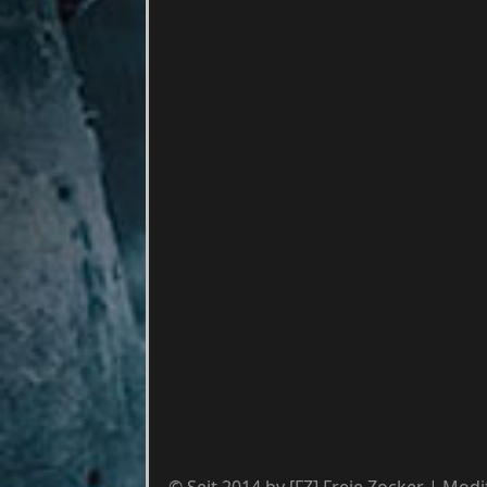
© Seit 2014 by [FZ] Freie Zocker | Mod