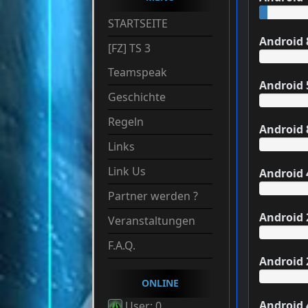
STARTSEITE
Android 
[FZ] TS 3
Teamspeak
Android 
Geschichte
Regeln
Android 
Links
Link Us
Android 
Partner werden ?
Android 
Veranstaltungen
F.A.Q.
Android 
ONLINE
Android 
User: 0