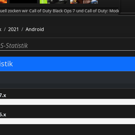
wir Call of Duty Black Ops 7 und Call of Duty: Modern Warfare 4 / .
k
2021
Android
S-Statistik
stik
7.x
6.x