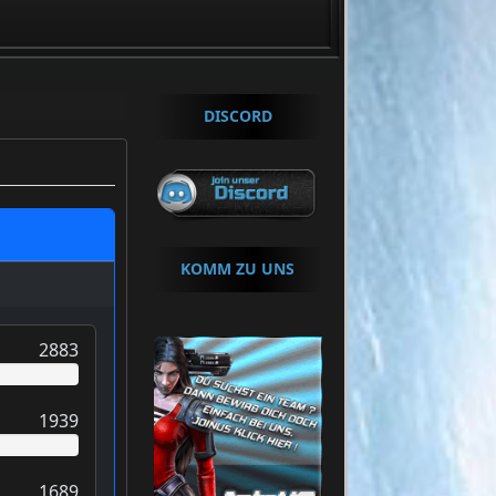
+++ Um Beizutretten klicke »
HIER
«
DISCORD
KOMM ZU UNS
2883
1939
1689