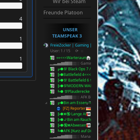
Wir bei Steam
Freunde Platoon
4
UNSER
TEAMSPEAK 3
1
FreieZocker | Gaming | Reserve Ts3
User: 1 / 15
⟳
◌
👀<<<Warteraum<<<👀
1
▂▃▅▇█▓▒░ Gaming ░▒▓█▇▅▃▂
╔●💯 Black Ops 7 / 2025 💯<<<
╠●Battlefield 4<<<
╠●💯 Battlefield 6 💯 <<<
╠●💯MODERN WARFARE 4 💯<<<
╚● 💯Plauderecke 💯<<<
▂▃▅▇█▓▒░ AFK Bereich ░▒▓█▇▅▃▂
╔●Bin am Essen<<<
[FZ] Reporter
╠●❌🔇 Lange AFK<<<🔇❌
╠●🚬Bin am Rauchen 5 Minuten🚬<<<
╠●🔇❌Abwesend bitte Anschreiben !!<<<🔇❌
╚●AFK [Kurz auf Discord][Anstupsen]
▂▃▅▇█▓▒░ Management ░▒▓█▇▅▃▂