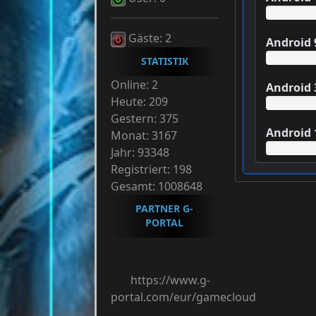
Gäste: 2
Android 
STATISTIK
Online: 2
Android 
Heute: 209
Gestern: 375
Android 
Monat: 3167
Jahr: 93348
Registriert: 198
Gesamt: 1008648
PARTNER G-
PORTAL
https://www.g-
portal.com/eur/gamecloud