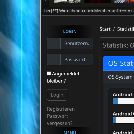
Willkommen bei [FZ] Wir nehmen noch Member auf +++ Aktuell zocken 
Start
Statisti
LOGIN
Statistik:
O
OS-Stati
Angemeldet
OS-System
bleiben?
Android 
Login
Registrieren
Android 
Passwort
vergessen?
Android
MENÜ