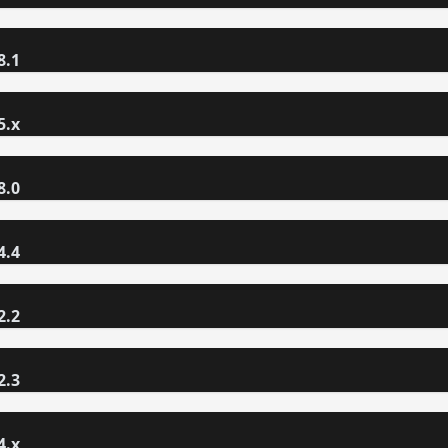
8.1
5.x
8.0
4.4
2.2
2.3
4.x