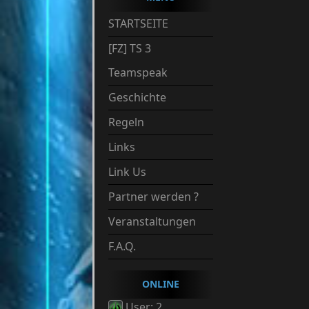
STARTSEITE
[FZ] TS 3
Teamspeak
Geschichte
Regeln
Links
Link Us
Partner werden ?
Veranstaltungen
F.A.Q.
ONLINE
User: 2