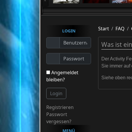
Start
FAQ
LOGIN
Was ist ein
Der Activity F
Sie immer auf 
Angemeldet
Siehe oben r
bleiben?
Login
Registrieren
Passwort
vergessen?
MENÜ