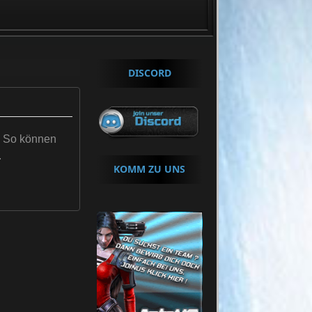
tuell zocken wir Call of Duty Black Ops 7 und Call of Duty: Modern
DISCORD
n. So können
.
KOMM ZU UNS