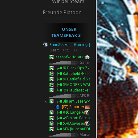
Wir bei Steam
Freunde Platoon
UNSER
TEAMSPEAK 3
FreieZocker | Gaming | Reserve Ts3
User: 1 / 15
⟳
◌
👀<<<Warteraum<<<👀
▂▃▅▇█▓▒░ Gaming ░▒▓█▇▅▃▂
╔●💯 Black Ops 7 / 2025 💯<<<
╠●Battlefield 4<<<
╠●💯 Battlefield 6 💯 <<<
╠●💯MODERN WARFARE 4 💯<<<
╚● 💯Plauderecke 💯<<<
▂▃▅▇█▓▒░ AFK Bereich ░▒▓█▇▅▃▂
╔●Bin am Essen<<<
[FZ] Reporter
╠●❌🔇 Lange AFK<<<🔇❌
╠●🚬Bin am Rauchen 5 Minuten🚬<<<
╠●🔇❌Abwesend bitte Anschreiben !!<<<🔇❌
╚●AFK [Kurz auf Discord][Anstupsen]
▂▃▅▇█▓▒░ Management ░▒▓█▇▅▃▂