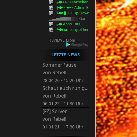
╔●<<✅<<Arbeiten Homepage / Server>>>✅
╠●<<👑<<Admin Besprechung>>>👑
╚●❗ ▌••• Up/Download Bereich •••▌❗
▂▃▅▇█▓▒░-Gaming-░▒▓█▇▅▃▂
╔● Anno 1800
╚●company of heroes
LETZTE NEWS
SommerPause
von
Rebell
28.04.26 - 15:20 Uhr
Schaut euch ruhig um.
von
Rebell
06.01.25 - 11:30 Uhr
[FZ] Server
von
Rebell
01.01.21 - 17:30 Uhr