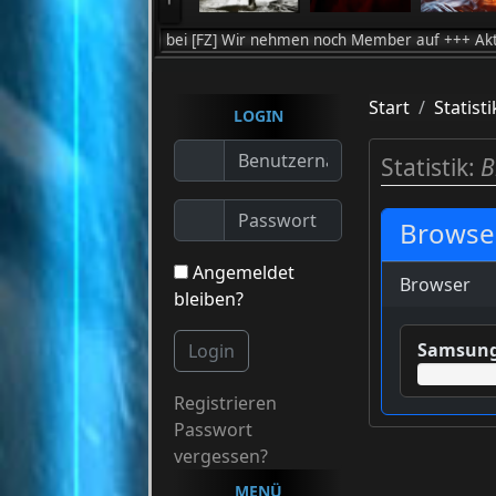
 Willkommen bei [FZ] Wir nehmen noch Member auf +++ Aktuell zocken 
Start
Statisti
LOGIN
Statistik:
B
Browser
Angemeldet
Browser
bleiben?
Samsung
Login
Registrieren
Passwort
vergessen?
MENÜ