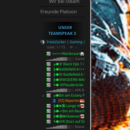
Wir bei Steam
Freunde Platoon
UNSER
TEAMSPEAK 3
FreieZocker | Gaming | Reserve Ts3
User: 1 / 15
⟳
◌
👀<<<Warteraum<<<👀
▂▃▅▇█▓▒░ Gaming ░▒▓█▇▅▃▂
╔●💯 Black Ops 7 / 2025 💯<<<
╠●Battlefield 4<<<
╠●💯 Battlefield 6 💯 <<<
╠●💯MODERN WARFARE 4 💯<<<
╚● 💯Plauderecke 💯<<<
▂▃▅▇█▓▒░ AFK Bereich ░▒▓█▇▅▃▂
╔●Bin am Essen<<<
[FZ] Reporter
╠●❌🔇 Lange AFK<<<🔇❌
╠●🚬Bin am Rauchen 5 Minuten🚬<<<
╠●🔇❌Abwesend bitte Anschreiben !!<<<🔇❌
╚●AFK [Kurz auf Discord][Anstupsen]
▂▃▅▇█▓▒░ Management ░▒▓█▇▅▃▂