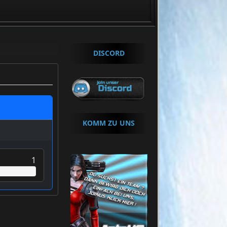
.+++ Um Beizutretten klicke »
HIER
«
DISCORD
KOMM ZU UNS
1