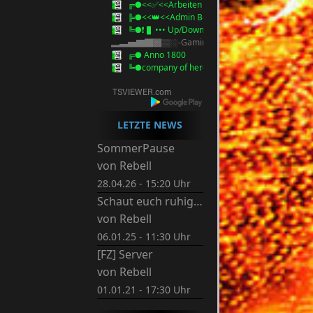
╔●<<✅<<Arbeiten Homepage / Server>>>✅
╠●<<👑<<Admin Besprechung>>>👑
╚●❗ ▌••• Up/Download Bereich •••▌❗
▂▃▅▇█▓▒░-Gaming-░▒▓█▇▅▃▂
╔● Anno 1800
╚●company of heroes
LETZTE NEWS
SommerPause
von
Rebell
28.04.26 - 15:20 Uhr
Schaut euch ruhig um.
von
Rebell
06.01.25 - 11:30 Uhr
[FZ] Server
von
Rebell
01.01.21 - 17:30 Uhr