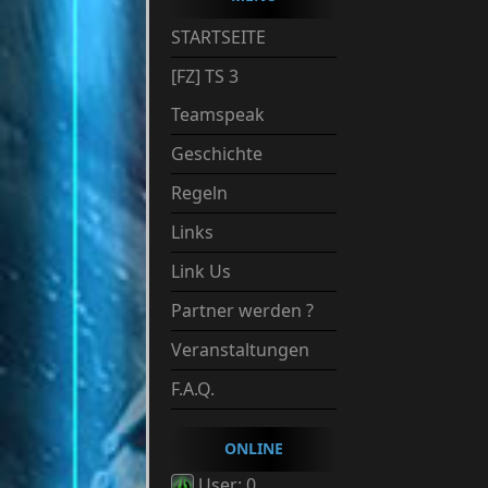
STARTSEITE
[FZ] TS 3
Teamspeak
Geschichte
Regeln
Links
Link Us
Partner werden ?
Veranstaltungen
F.A.Q.
ONLINE
User: 0